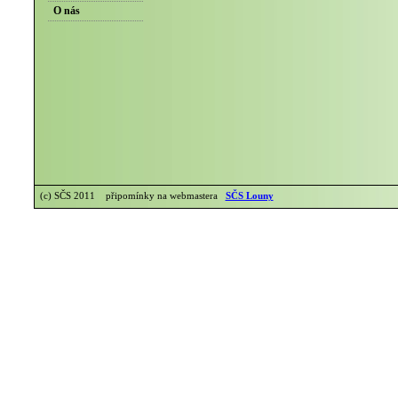
O nás
(c) SČS 2011 připomínky na webmastera
SČS Louny