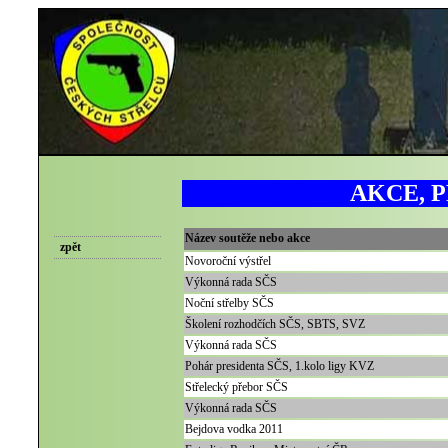
AKCE, P
Název soutěže nebo akce
zpět
Novoroční výstřel
Výkonná rada SČS
Noční střelby SČS
Školení rozhodčích SČS, SBTS, SVZ
Výkonná rada SČS
Pohár presidenta SČS, 1.kolo ligy KVZ
Střelecký přebor SČS
Výkonná rada SČS
Bejdova vodka 2011