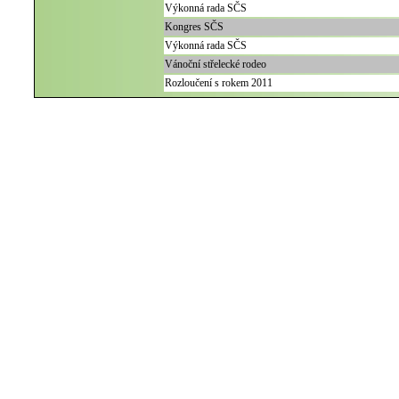
Výkonná rada SČS
Kongres SČS
Výkonná rada SČS
Vánoční střelecké rodeo
Rozloučení s rokem 2011